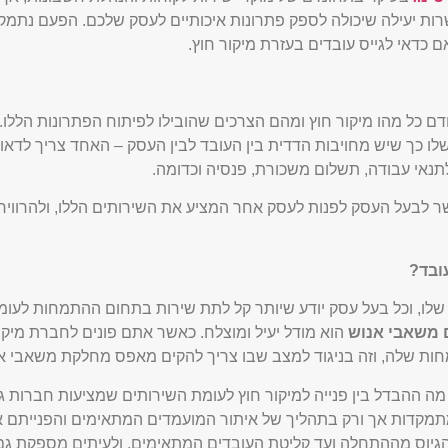
רות יעילה שיכולה לספק פתרונות איכותיים לעסק שלכם. הפעם נתמ
ם כדאי לגייס עובדים בעזרת מיקור חוץ.
ם כל מהו מיקור חוץ ומהם הצרכים שהובילו לפיתוח הפתרונות הללו.
שלו כך שיש מחויבות הדדית בין העובד לבין העסק – האחד צריך לדאו
לתנאי עבודה, תשלום משכורת, פנסיה וכדומה.
לבעל העסק לפנות לעסק אחר המציע את השירותים הללו, ולהרוויח ע
ובד?
לו, וכל בעל עסק יודע שיותר קל לתת שירות בתחום ההתמחות לעו
 משאבי אנוש
הוא מודל יעיל ומוצלח. כאשר אתם פונים לחברת מיק
ת שלה, וזה בניגוד למצב שבו צריך להקים מאפס מחלקת משאבי א
ה ההבדל בין פנייה למיקור חוץ לעומת השירותים שמציעות חברות גי
מתמקדות אך ורק בתהליך של איתור המועמדים המתאימים והפנייתם א
הגיוס מההתחלה ועד קליטת העובדים המתאימים, ולעיתים מספקת גם